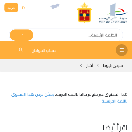
Fr
عربية
الص
الرئ
بحث
مج
حساب المواطن
المق
سيدي بليوط
أخبار
الإد
التر
الخد
هذا المحتوى غير متوفر حاليا باللغة العربية.
يمكن عرض هذا المحتوى
باللغة الفرنسية
فض
الإع
اقرأ أيضا