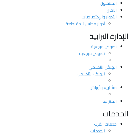
المنتخبون
اللجان
الأدوار والإختصاصات
أدوار مجلس المقاطعة
الإدارة الترابية
نصوص مرجعية
نصوص مرجعية
اﻟﻬﯿﻜﻞاﻟﺘﻨﻈﯿﻤﻲ
اﻟﻬﯿﻜﻞاﻟﺘﻨﻈﯿﻤﻲ
مشاريع وأوراش
الميزانية
الخدمات
خدمات القرب
الخدمات