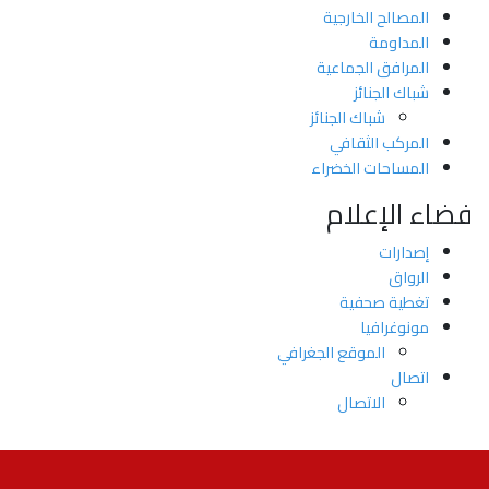
المصالح الخارجية
المداومة
المرافق الجماعية
شباك الجنائز
شباك الجنائز
المركب الثقافي
المساحات الخضراء
فضاء الإعلام
إصدارات
الرواق
تغطية صحفية
مونوغرافيا
اﻟﻤﻮﻗﻊ اﻟﺠﻐﺮاﻓﻲ
اتصال
الاتصال