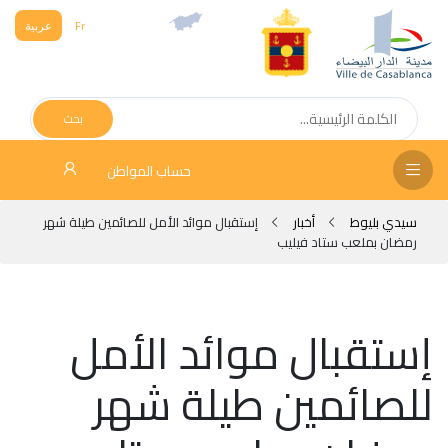
Fr
عربية
الص
الرئ
بحث
مج
حساب المواطن
المق
سيدي بليوط
أخبار
إستقبال موائد الأمل للصائمين طيلة شهر
الإد
رمضان بملعب ستاد فيليب
التر
الخد
إستقبال موائد الأمل
فض
للصائمين طيلة شهر
الإع