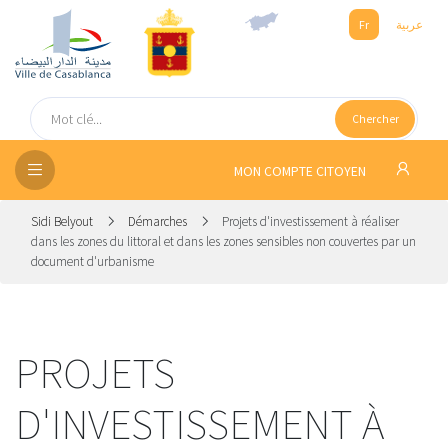
Fr
عربية
UEIL
Chercher
SEIL
ISSEMENT
MON COMPTE CITOYEN
SATION
Sidi Belyout
Démarches
Projets d'investissement à réaliser
dans les zones du littoral et dans les zones sensibles non couvertes par un
document d'urbanisme
ICES
 MÉDIA
PROJETS
D'INVESTISSEMENT À