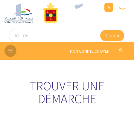
Fr
عربية
UEIL
Chercher
SEIL
ISSEMENT
MON COMPTE CITOYEN
SATION
ICES
TROUVER UNE
DÉMARCHE
 MÉDIA