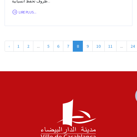
ظروف تحفظ انسيابية...
LIRE PLUS...
‹
1
2
...
5
6
7
8
9
10
11
...
24