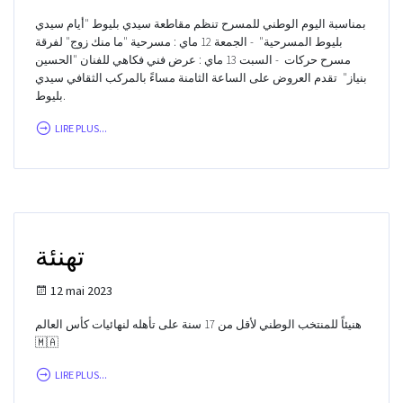
بمناسبة اليوم الوطني للمسرح تنظم مقاطعة سيدي بليوط "أيام سيدي
بليوط المسرحية" - الجمعة 12 ماي : مسرحية "ما منك زوج" لفرقة
مسرح حركات - السبت 13 ماي : عرض فني فكاهي للفنان "الحسين
بنياز" تقدم العروض على الساعة الثامنة مساءً بالمركب الثقافي سيدي
بليوط.
LIRE PLUS...
تهنئة
12 mai 2023
هنيئاً للمنتخب الوطني لأقل من 17 سنة على تأهله لنهائيات كأس العالم
🇲🇦
LIRE PLUS...