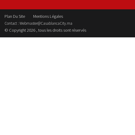
Plan Du Site
Mentions Légales
Contact :
Webmaster@CasablancaCity.ma
© Copyright 2026 , tous les droits sont réservés