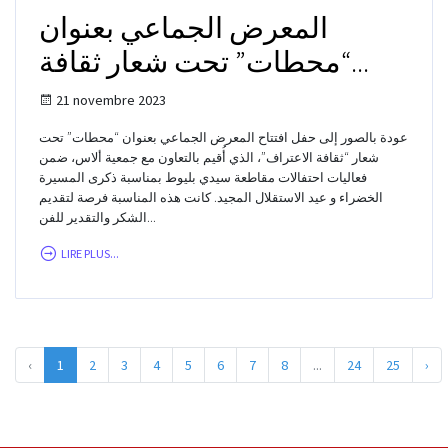
المعرض الجماعي بعنوان
“محطات” تحت شعار ثقافة...
21 novembre 2023
عودة بالصور إلى حفل افتتاح المعرض الجماعي بعنوان “محطات” تحت
شعار “ثقافة الاعتراف”، الذي أُقيم بالتعاون مع جمعية ألاس، ضمن
فعاليات احتفالات مقاطعة سيدي بليوط بمناسبة ذكرى المسيرة
الخضراء و عيد الاستقلال المجيد. كانت هذه المناسبة فرصة لتقديم
الشكر والتقدير للفن...
LIRE PLUS...
‹
1
2
3
4
5
6
7
8
...
24
25
›