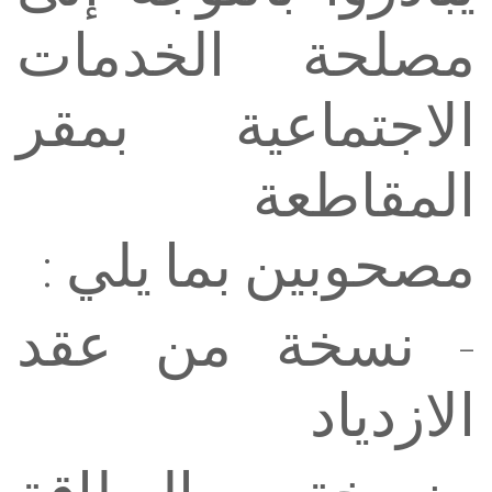
مصلحة ‏الخدمات
الاجتماعية ‏بمقر
المقاطعة
مصحوبين بما يلي :
- ‏نسخة من عقد
الازدياد