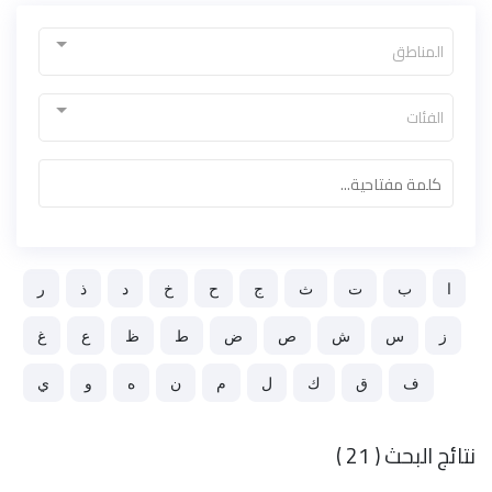
المناطق
الفئات
ﺍ
ﺏ
ﺕ
ﺙ
ﺝ
ﺡ
ﺥ
ﺩ
ﺫ
ﺭ
ﺯ
ﺱ
ﺵ
ﺹ
ﺽ
ﻁ
ﻅ
ﻉ
ﻍ
ﻑ
ﻕ
ﻙ
ﻝ
ﻡ
ﻥ
ﻩ
ﻭ
ﻱ
نتائج البحث ( 21 )